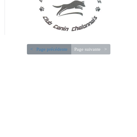
< Page précédente
Page suivante >